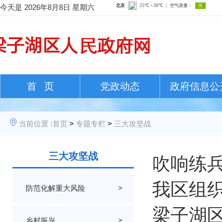
今天是
2026年8月8日 星期六
首 页
党政动态
政府信息公
当前位置 :
首页
>
专题专栏
>
三大攻坚战
三大攻坚战
吹响练兵
我区组
防范化解重大风险
>
梁子湖区
乡村振兴
>