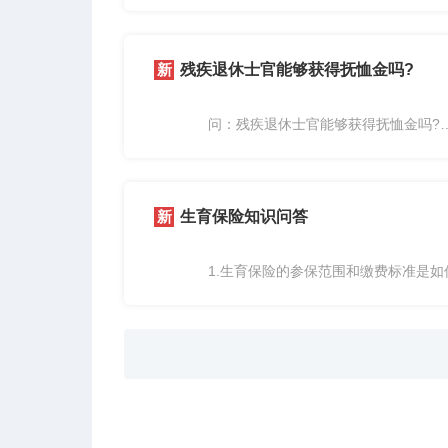
我市各级定点医疗机构医保支付标准如
1.自然分娩(常规)：三级医疗机构4500
院)3300元。
残疾退休士官能够获得抚恤金吗?
难产分娩的，在自然分娩...
问：残疾退休士官能够获得抚恤金吗?
答：能够获得残疾抚恤金。
生育保险知识问答
1.生育保险的参保范围和缴费标准是如
答：生育保险覆盖用人单位及其职工，由
缴纳生育保险费的缴费基数与基本医疗保险的