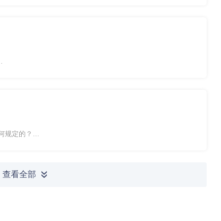
下：
元/例，二级医疗机构4000元/例，一级医疗机构(含乡镇卫生
何规定的？
用人单位缴费，职工个人不缴费。用人单位为本单位在职职工
缴费基数保持...
查看全部
»