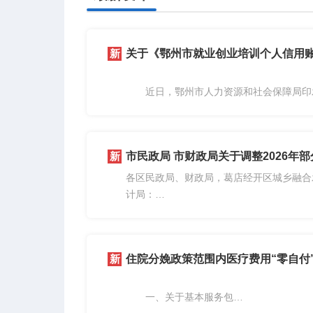
关于《鄂州市就业创业培训个人信用
近日，鄂州市人力资源和社会保障局印发
简称《细则》），现就有关政策解读如下。
一、制定背景
为深入贯彻实施就业优先战略，全面落实《
市民政局 市财政局关于调整2026年
各区民政局、财政局，葛店经开区城乡融合
计局：
为落实社会救助标准动态调整机制，进一
现...
住院分娩政策范围内医疗费用“零自付
一、关于基本服务包