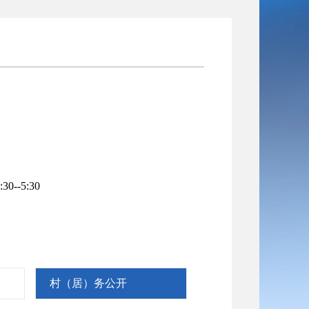
--5:30
村（居）务公开