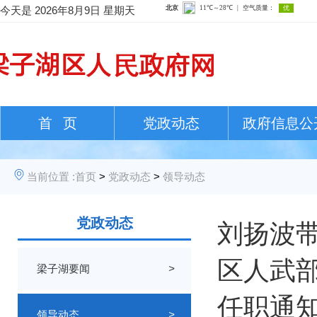
今天是
2026年8月9日 星期天
首 页
党政动态
政府信息公
当前位置 :
首页
>
党政动态
>
领导动态
党政动态
刘扬波带
区人武
梁子湖要闻
>
任职通知
领导动态
>